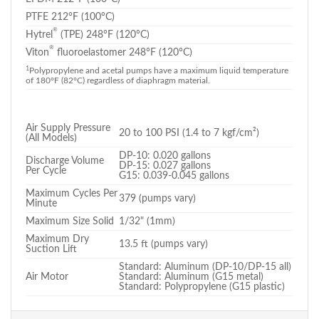
PTFE 212°F (100°C)
®
Hytrel
(TPE) 248°F (120°C)
®
Viton
fluoroelastomer 248°F (120°C)
1
Polypropylene and acetal pumps have a maximum liquid temperature
of 180°F (82°C) regardless of diaphragm material.
Air Supply Pressure
20 to 100 PSI (1.4 to 7 kgf/cm²)
(All Models)
DP-10: 0.020 gallons
Discharge Volume
DP-15: 0.027 gallons
Per Cycle
G15: 0.039-0.045 gallons
Maximum Cycles Per
379 (pumps vary)
Minute
Maximum Size Solid
1/32" (1mm)
Maximum Dry
13.5 ft (pumps vary)
Suction Lift
Standard: Aluminum (DP-10/DP-15 all)
Air Motor
Standard: Aluminum (G15 metal)
Standard: Polypropylene (G15 plastic)