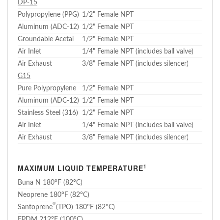
DP-15
Polypropylene (PPG)
1/2" Female NPT
Aluminum (ADC-12)
1/2" Female NPT
Groundable Acetal
1/2" Female NPT
Air Inlet
1/4" Female NPT (includes ball valve)
Air Exhaust
3/8" Female NPT (includes silencer)
G15
Pure Polypropylene
1/2" Female NPT
Aluminum (ADC-12)
1/2" Female NPT
Stainless Steel (316)
1/2" Female NPT
Air Inlet
1/4" Female NPT (includes ball valve)
Air Exhaust
3/8" Female NPT (includes silencer)
1
MAXIMUM LIQUID TEMPERATURE
Buna N 180°F (82°C)
Neoprene 180°F (82°C)
®
Santoprene
(TPO) 180°F (82°C)
EPDM 212°F (100°C)