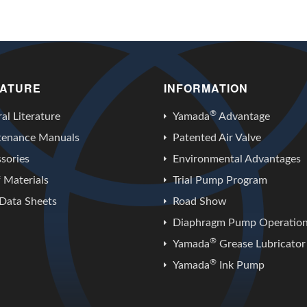
RATURE
INFORMATION
®
al Literature
Yamada
Advantage
tenance Manuals
Patented Air Valve
sories
Environmental Advantages
f Materials
Trial Pump Program
Data Sheets
Road Show
Diaphragm Pump Operatio
®
Yamada
Grease Lubricator
®
Yamada
Ink Pump