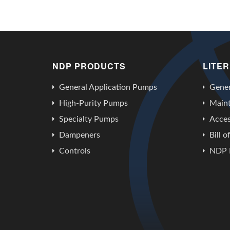
NDP PRODUCTS
LITE
General Application Pumps
Gener
High-Purity Pumps
Main
Specialty Pumps
Acces
Dampeners
Bill o
Controls
NDP 