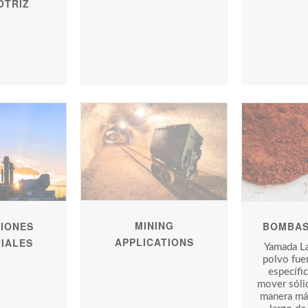
OTRIZ
MINING
IONES
BOMBAS
APPLICATIONS
IALES
Yamada L
polvo fue
específi
mover sólid
manera más